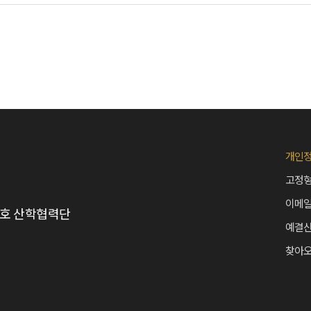
개인
고정형
이메
 B호 산학협력단
예결
찾아