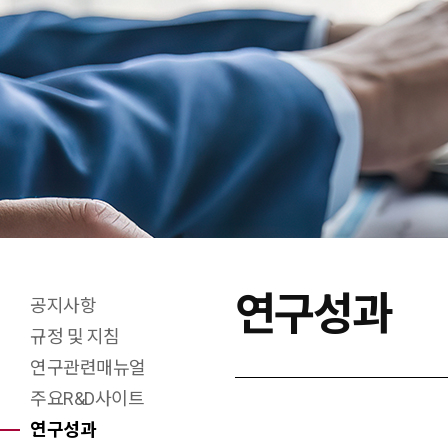
연구성과
공지사항
X(트위터)
페이스북
네이버블로그
URL 복사
프린트
규정 및 지침
연구관련매뉴얼
주요R&D사이트
연구성과