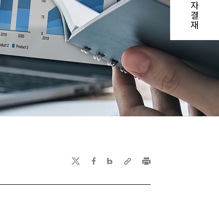
자
결
재