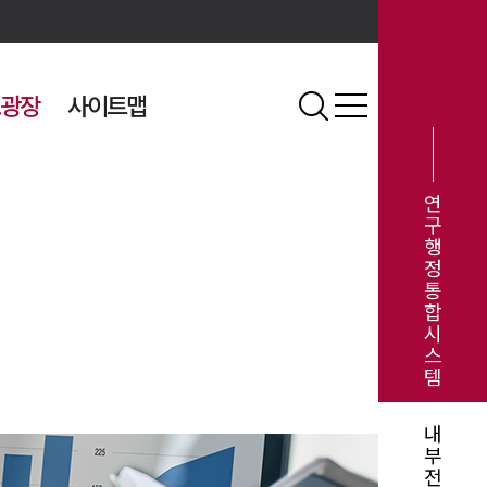
광장
사이트맵
연
구
행
정
통
합
시
스
템
내
부
전