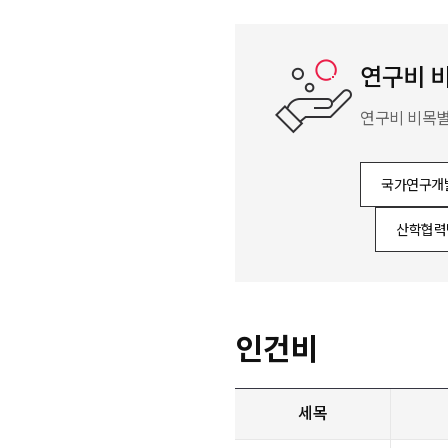
연구비 
연구비 비목별
국가연구개
산학협력단
인건비
세목