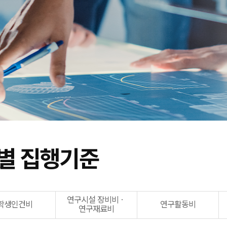
별 집행기준
연구시설 장비비ㆍ
학생인건비
연구활동비
연구재료비