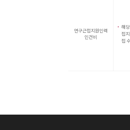
해당
연구근접지원인력
접지
인건비
접 