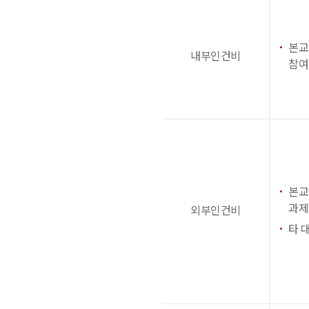
본교
내부인건비
참여
본교
과제
외부인건비
타 