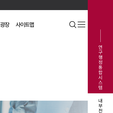
광장
사이트맵
연
구
행
정
통
합
시
스
템
내
부
전