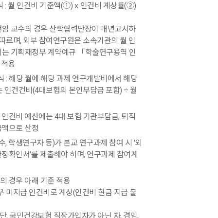
 : 월 인건비 기준액(①)ⅹ인건비 계상률(②)
 전임 교수의 경우 산학협력단장이 매년고시하
따르며, 외부 참여연구원은 소속기관의 월 인
 외는 기획재정부 계약예규 「학술연구용역 인
 적용
 : 해당 월에 해당 과제 연구개발비에서 해당
 인건건비(4대보험의 본인부담금 포함) ÷ 월
인건비 예산에는 4대 보험 기관부담금, 퇴직
금액으로 산정
수, 학생연구자 등)가 본교 연구과제 참여 시 '외
장확인서'를 제출해야 하며, 연구과제 참여계
 경우 아래 기준 적용
경우 미지급 인건비로 계상(인건비 현금 지급 불
단, 국민건강보험 직장가입자가 아닌 자, 겸임,