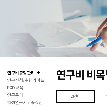
연구비 비목
연구비중앙관리
X(트위터)
페이스북
네이버블로그
URL 복사
프린트
연구신청/수행가이드
R&D 교육
연구윤리
인건비
학생연구자고충상담