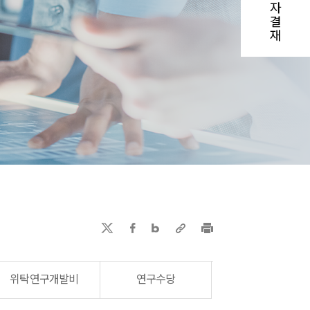
자
결
재
위탁연구개발비
연구수당