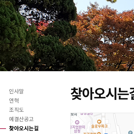
찾아오시는
인사말
X(트위터)
페이스북
네이버블로그
URL 복사
프린트
연혁
조직도
예결산공고
찾아오시는길