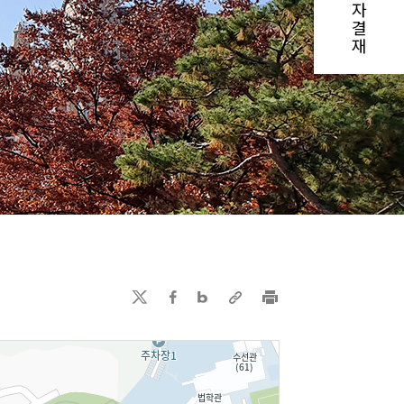
자
결
재