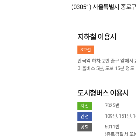
(03051) 서울특별시 종로
지하철 이용시
3호선
안국역 하차, 2번 출구 앞에
마을버스 5분, 도보 15분 정도
도시형버스 이용시
7025번
지선
109번, 151번, 
간선
6011번
공항
(종로경찰서 또