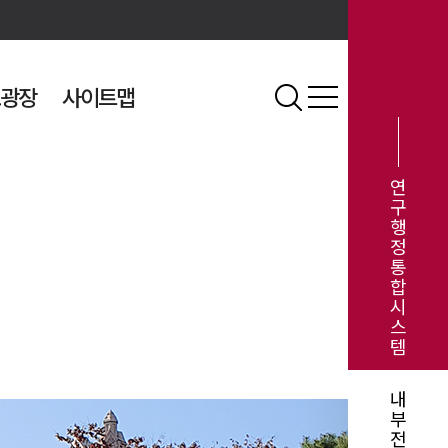
광장
사이트맵
연
구
행
정
통
합
시
스
템
내
부
전